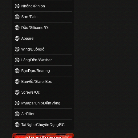
Nhông / Pinion
Sơn / Paint
Dầu / Silicone / Oil
Apparel
Wing/Đuôi gió
Lông Đền / Washer
Bạc Đạn / Bearing
Bàn Đề / Starer Box
Screws / Ốc
Mylaps / Chip Đếm Vòng
Air Filter
Tai Nghe Chuyên Dụng RC