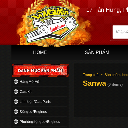
17 Tân Hưng, P
HOME
SẢN PHẨM
Trang chủ
>
Sản phẩm theo
Sanwa
Hàng Mới Về !
(0 items)
Cars Kit
Linh kiện / Cars Parts
Động cơ / Engines
Phụ tùng động cơ / Engines