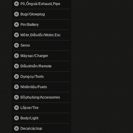
Pô, Ống xả / Exhaust, Pipe
Bugi / Glowplug
Pin / Battery
Mô tơ, Điều tốc / Motor, Esc
Servo
Máy sạc / Charger
Điều khiển / Remote
Dụng cụ / Tools
Nhiên liệu / Fuels
Đồ phụ tùng / Accessories
Lốp xe / Tire
Body / Light
Decal các loại