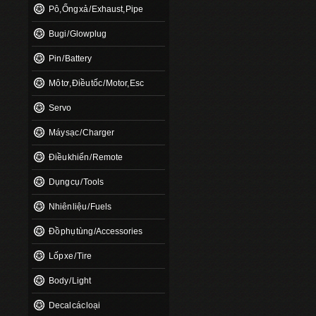
Pô, Ống xả / Exhaust, Pipe
Bugi / Glowplug
Pin / Battery
Mô tơ, Điều tốc / Motor, Esc
Servo
Máy sạc / Charger
Điều khiển / Remote
Dụng cụ / Tools
Nhiên liệu / Fuels
Đồ phụ tùng / Accessories
Lốp xe / Tire
Body / Light
Decal các loại