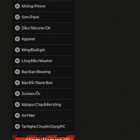
Nhông / Pinion
Sơn / Paint
Dầu / Silicone / Oil
Apparel
Wing/Đuôi gió
Lông Đền / Washer
Bạc Đạn / Bearing
Bàn Đề / Starer Box
Screws / Ốc
Mylaps / Chip Đếm Vòng
Air Filter
Tai Nghe Chuyên Dụng RC