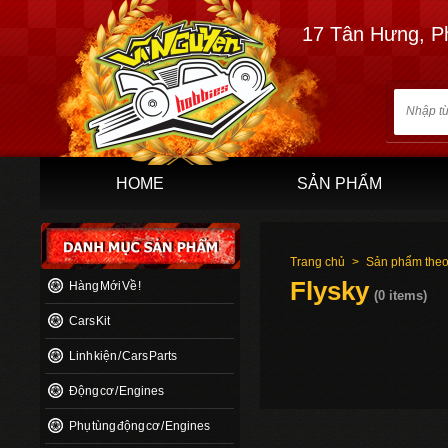
17 Tân Hưng, P
HOME
SẢN PHẨM
Trang chủ
>
Sản phẩm theo
Flysky
Hàng Mới Về !
(0 items)
Cars Kit
Linh kiện / Cars Parts
Động cơ / Engines
Phụ tùng động cơ / Engines