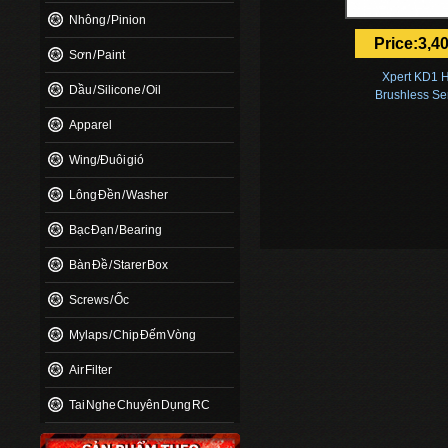
Nhông / Pinion
Price:3,4
Sơn / Paint
Xpert KD1 
Dầu / Silicone / Oil
Brushless Se
Voltag
Apparel
Wing/Đuôi gió
Lông Đền / Washer
Bạc Đạn / Bearing
Bàn Đề / Starer Box
Screws / Ốc
Mylaps / Chip Đếm Vòng
Air Filter
Tai Nghe Chuyên Dụng RC