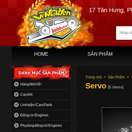
17 Tân Hưng, P
HOME
SẢN PHẨM
Trang chủ
>
Sản Phẩm
>
Servo
Hàng Mới Về !
(6 items)
Cars Kit
Linh kiện / Cars Parts
Động cơ / Engines
Phụ tùng động cơ / Engines