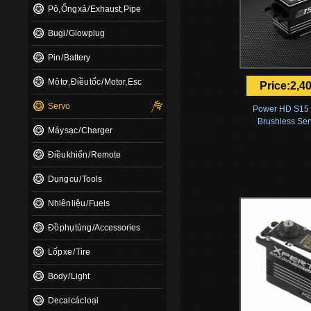
Pô, Ống xả / Exhaust, Pipe
Bugi / Glowplug
Pin / Battery
Mô tơ, Điều tốc / Motor, Esc
Price:2,4
Servo
Power HD S15 
Brushless Serv
Máy sạc / Charger
Điều khiển / Remote
Dụng cụ / Tools
Nhiên liệu / Fuels
Đồ phụ tùng / Accessories
Lốp xe / Tire
Body / Light
Decal các loại