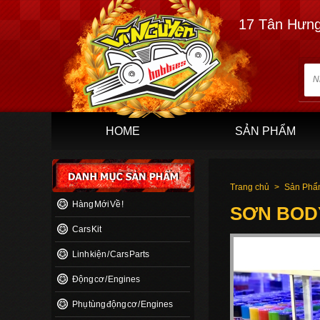
17 Tân Hưng
HOME
SẢN PHẨM
Trang chủ
>
Sản Ph
Hàng Mới Về !
SƠN BODY
Cars Kit
Linh kiện / Cars Parts
Động cơ / Engines
Phụ tùng động cơ / Engines