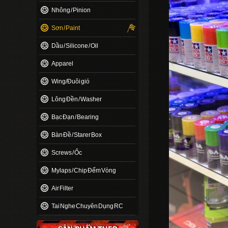
Nhông / Pinion
Sơn / Paint
Dầu / Silicone / Oil
Apparel
Wing/Đuôi gió
Lông Đền / Washer
Bạc Đạn / Bearing
Bàn Đề / Starer Box
Screws / Ốc
Mylaps / Chip Đếm Vòng
Air Filter
Tai Nghe Chuyên Dụng RC