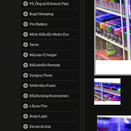
Pô, Ống xả / Exhaust, Pipe
Bugi / Glowplug
Pin / Battery
Mô tơ, Điều tốc / Motor, Esc
Servo
Máy sạc / Charger
Điều khiển / Remote
Dụng cụ / Tools
Nhiên liệu / Fuels
Đồ phụ tùng / Accessories
Lốp xe / Tire
Body / Light
Decal các loại