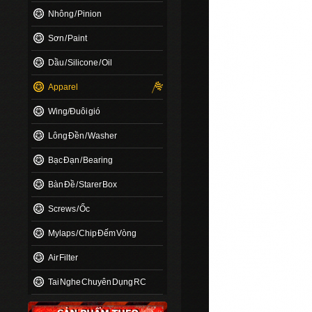
Nhông / Pinion
Sơn / Paint
Dầu / Silicone / Oil
Apparel
Wing/Đuôi gió
Lông Đền / Washer
Bạc Đạn / Bearing
Bàn Đề / Starer Box
Screws / Ốc
Mylaps / Chip Đếm Vòng
Air Filter
Tai Nghe Chuyên Dụng RC