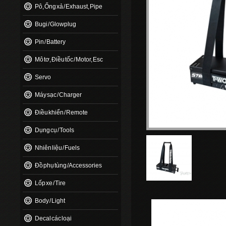
Pô, Ống xả / Exhaust, Pipe
Bugi / Glowplug
Pin / Battery
Mô tơ, Điều tốc / Motor, Esc
Servo
Máy sạc / Charger
Điều khiển / Remote
Dụng cụ / Tools
Nhiên liệu / Fuels
Đồ phụ tùng / Accessories
Lốp xe / Tire
Body / Light
Decal các loại