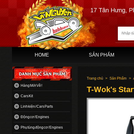
17 Tân Hưng, P
HOME
SẢN PHẨM
Trang chủ
>
Sản Phẩm
>
Hàng Mới Về !
T-Wok's Star
Cars Kit
Linh kiện / Cars Parts
Động cơ / Engines
Phụ tùng động cơ / Engines