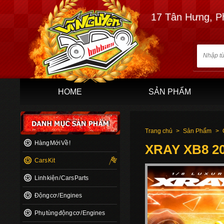
17 Tân Hưng, P
HOME
SẢN PHẨM
Trang chủ
>
Sản Phẩm
>
Hàng Mới Về !
XRAY XB8 2
Cars Kit
Linh kiện / Cars Parts
Động cơ / Engines
Phụ tùng động cơ / Engines