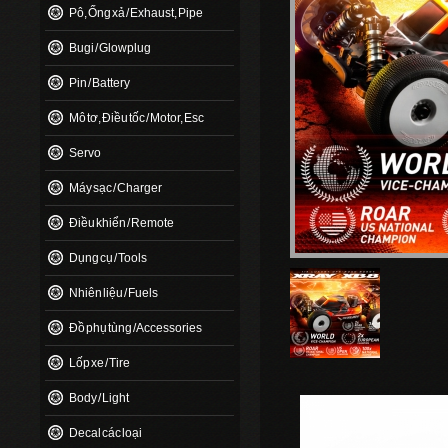
Pô, Ống xả / Exhaust, Pipe
Bugi / Glowplug
Pin / Battery
Mô tơ, Điều tốc / Motor, Esc
Servo
Máy sạc / Charger
Điều khiển / Remote
Dụng cụ / Tools
Nhiên liệu / Fuels
Đồ phụ tùng / Accessories
Lốp xe / Tire
Body / Light
Decal các loại