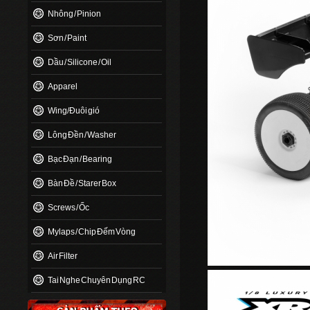
Nhông / Pinion
Sơn / Paint
Dầu / Silicone / Oil
Apparel
Wing/Đuôi gió
Lông Đền / Washer
Bạc Đạn / Bearing
Bàn Đề / Starer Box
Screws / Ốc
Mylaps / Chip Đếm Vòng
Air Filter
Tai Nghe Chuyên Dụng RC